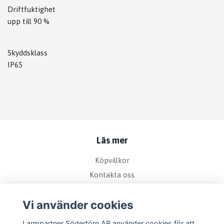
Driftfuktighet
upp till 90 %
Skyddsklass
IP65
Läs mer
Köpvillkor
Kontakta oss
Bra att veta om kamerabevakning
Vi använder cookies
Sociala medier
Larmpartner Södertörn AB använder cookies för att