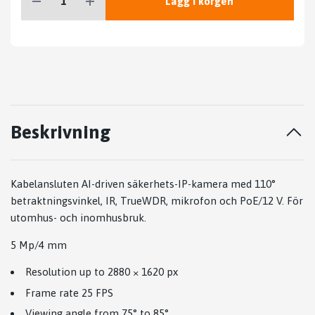
Lägg i korgen
Beskrivning
Kabelansluten AI-driven säkerhets-IP-kamera med 110°
betraktningsvinkel, IR, TrueWDR, mikrofon och PoE/12 V. För
utomhus- och inomhusbruk.
5 Mp/4 mm
Resolution up to 2880 × 1620 px
Frame rate 25 FPS
Viewing angle from 75° to 85°