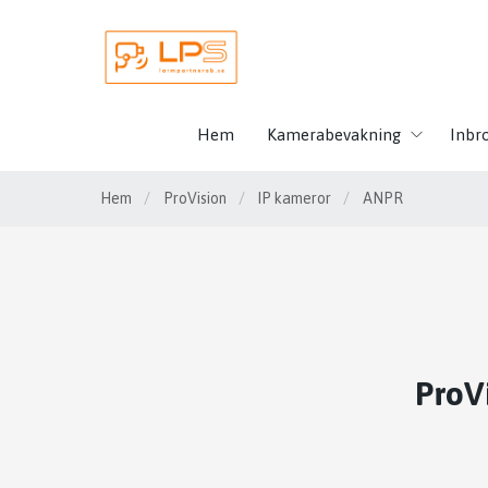
Hem
Kamerabevakning
Inbr
Hem
/
ProVision
/
IP kameror
/
ANPR
ProV