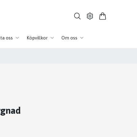
ta oss
Köpvillkor
Om oss
ggnad