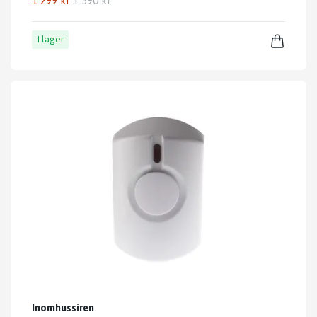
1 299 kr
1 590 kr
I lager
Inomhussiren