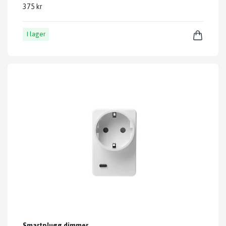
375 kr
I lager
Smartplugg dimmer