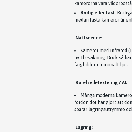
kamerorna vara väderbestän
Rörlig eller fast
: Rörlig
medan fasta kameror är enkl
Nattseende:
Kameror med infraröd (IR
nattbevakning. Dock så har
färgbilder i minimalt ljus.
Rörelsedetektering / AI:
Många moderna kameror h
fordon det har gjort att d
sparar lagringsutrymme och
Lagring: