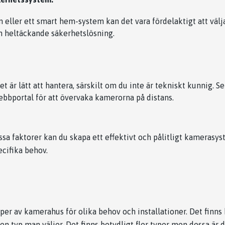
m eller ett smart hem-system kan det vara fördelaktigt att vä
n heltäckande säkerhetslösning.
t är lätt att hantera, särskilt om du inte är tekniskt kunnig. Se 
ebbportal för att övervaka kamerorna på distans.
ssa faktorer kan du skapa ett effektivt och pålitligt kamerasy
ecifika behov.
typer av kamerahus för olika behov och installationer. Det finns
n typ man väljer. Det finns betydligt fler typer men dessa är 