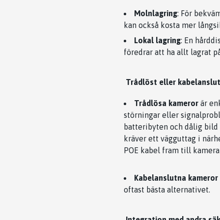
Molnlagring
: För bekväm
kan också kosta mer långsik
Lokal lagring
: En hårdd
föredrar att ha allt lagrat på
Trådlöst eller kabelanslut
Trådlösa kameror
är enk
störningar eller signalpro
batteribyten och dålig bild
kräver ett vägguttag i närh
POE kabel fram till kamera
Kabelanslutna kameror
oftast bästa alternativet.
Integration med andra sä