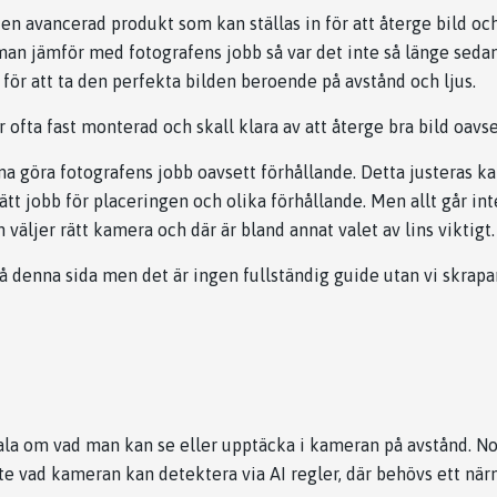
en avancerad produkt som kan ställas in för att återge bild och
 man jämför med fotografens jobb så var det inte så länge seda
för att ta den perfekta bilden beroende på avstånd och ljus.
ofta fast monterad och skall klara av att återge bra bild oavs
a göra fotografens jobb oavsett förhållande. Detta justeras k
rätt jobb för placeringen och olika förhållande. Men allt går inte
n väljer rätt kamera och där är bland annat valet av lins viktigt.
å denna sida men det är ingen fullständig guide utan vi skrapar 
tala om vad man kan se eller upptäcka i kameran på avstånd. Not
te vad kameran kan detektera via AI regler, där behövs ett när