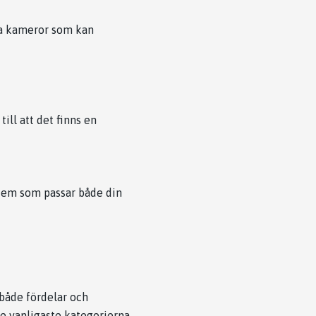
lja kameror som kan
till att det finns en
stem som passar både din
 både fördelar och
de vanligaste kategorierna.