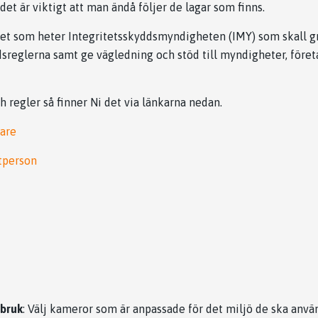
et är viktigt att man ändå följer de lagar som finns.
het som heter Integritetsskyddsmyndigheten (IMY) som skall g
sreglerna samt ge vägledning och stöd till myndigheter, föret
h regler så finner Ni det via länkarna nedan.
are
tperson
sbruk
: Välj kameror som är anpassade för det miljö de ska anvä