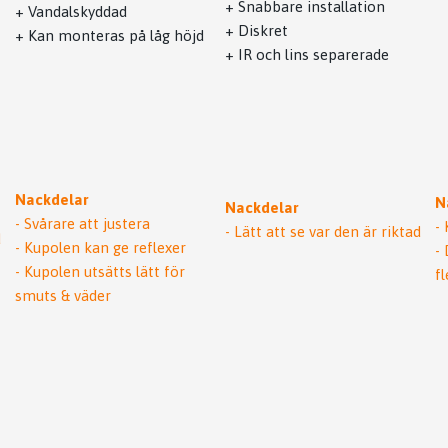
+ Snabbare installation
+ Vandalskyddad
+ Diskret
+ Kan monteras på låg höjd
+ IR och lins separerade
Nackdelar
N
Nackdelar
- Svårare att justera
-
- Lätt att se var den är riktad
d
- Kupolen kan ge reflexer
-
- Kupolen utsätts lätt för
f
smuts & väder