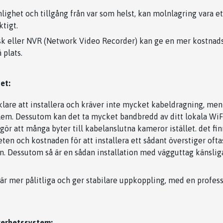
lighet och tillgång från var som helst, kan molnlagring vara et
tigt.
isk eller NVR (Network Video Recorder) kan ge en mer kostnad
 plats.
et:
lare att installera och kräver inte mycket kabeldragning, men
blem. Dessutom kan det ta mycket bandbredd av ditt lokala W
 gör att många byter till kabelanslutna kameror istället. det 
eten och kostnaden för att installera ett sådant överstiger ofta
n. Dessutom så är en sådan installation med vägguttag känsliga
är mer pålitliga och ger stabilare uppkoppling, med en professi
kerhetssystem: