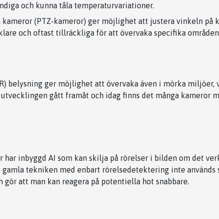
diga och kunna tåla temperaturvariationer.
a kameror (PTZ-kameror) ger möjlighet att justera vinkeln på k
are och oftast tillräckliga för att övervaka specifika områden
) belysning ger möjlighet att övervaka även i mörka miljöer, vil
 utvecklingen gått framåt och idag finns det många kameror m
ar inbyggd AI som kan skilja på rörelser i bilden om det verk
en gamla tekniken med enbart rörelsedetektering inte används s
 gör att man kan reagera på potentiella hot snabbare.