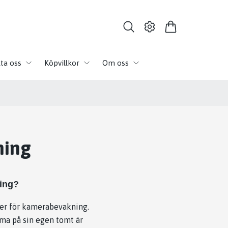
ta oss
Köpvillkor
Om oss
ning
ning?
gler för kamerabevakning.
ma på sin egen tomt är