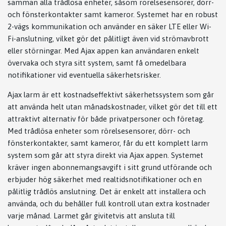
samman alla trådlösa enheter, såsom rörelsesensorer, dörr-
och fönsterkontakter samt kameror. Systemet har en robust
2-vägs kommunikation och använder en säker LTE eller Wi-
Fi-anslutning, vilket gör det pålitligt även vid strömavbrott
eller störningar. Med Ajax appen kan användaren enkelt
övervaka och styra sitt system, samt få omedelbara
notifikationer vid eventuella säkerhetsrisker.
Ajax larm är ett kostnadseffektivt säkerhetssystem som går
att använda helt utan månadskostnader, vilket gör det till ett
attraktivt alternativ för både privatpersoner och företag.
Med trådlösa enheter som rörelsesensorer, dörr- och
fönsterkontakter, samt kameror, får du ett komplett larm
system som går att styra direkt via Ajax appen. Systemet
kräver ingen abonnemangsavgift i sitt grund utförande och
erbjuder hög säkerhet med realtidsnotifikationer och en
pålitlig trådlös anslutning. Det är enkelt att installera och
använda, och du behåller full kontroll utan extra kostnader
varje månad. Larmet går givitetvis att ansluta till