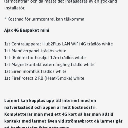
larmcentral* och då måste det installaeras av en godkänd
installatör.
* Kostnad för larmcentral kan tillkomma
Ajax 4G Baspaket mini
1st Centralapparat Hub2Plus LAN WiFi 4G trådlös white
1st Manöverpanel trådlös white
1st IR-detektor husdjur 12m trådlös white
1st Magnetkontakt extern ingång trådlö white
1st Siren inomhus trådlös white
1st FireProtect 2 RB (Heat/Smoke) white
Larmet kan kopplas upp till internet med en
nätverkssladd och appen är helt kostnadsfri.
Kompletterar man med ett 4G kort så har man alltid
kontakt med larmet även vid strömavbrott då larmet går
på backupström från gatewayn.