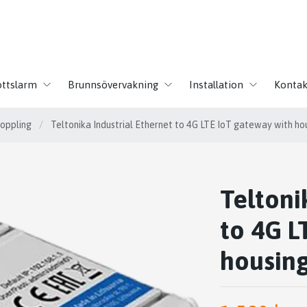
ottslarm
Brunnsövervakning
Installation
Kontak
oppling
/
Teltonika Industrial Ethernet to 4G LTE IoT gateway with hou
Teltoni
to 4G L
housing