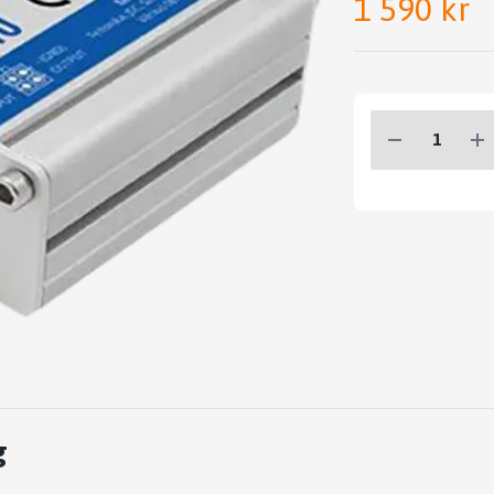
1 590 kr
g