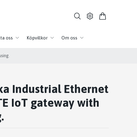
ta oss
Köpvillkor
Om oss
sing.
ka Industrial Ethernet
TE IoT gateway with
.