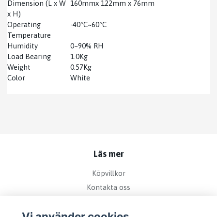
Dimension (L x W
160mmx 122mm x 76mm
x H)
Operating
-40ºC~60ºC
Temperature
Humidity
0~90% RH
Load Bearing
1.0Kg
Weight
0.57Kg
Color
White
Läs mer
Köpvillkor
Kontakta oss
Bra att veta om kamerabevakning
Vi använder cookies