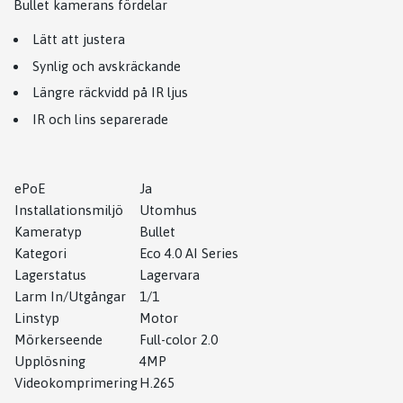
Bullet kamerans fördelar
Lätt att justera
Synlig och avskräckande
Längre räckvidd på IR ljus
IR och lins separerade
ePoE
Ja
Installationsmiljö
Utomhus
Kameratyp
Bullet
Kategori
Eco 4.0 AI Series
Lagerstatus
Lagervara
Larm In/Utgångar
1/1
Linstyp
Motor
Mörkerseende
Full-color 2.0
Upplösning
4MP
Videokomprimering
H.265