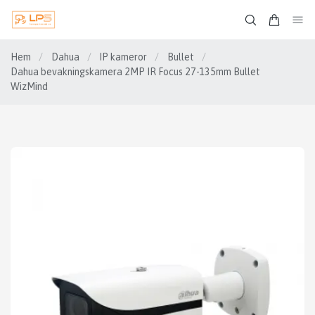
Hem
/
Dahua
/
IP kameror
/
Bullet
/
Dahua bevakningskamera 2MP IR Focus 27-135mm Bullet
WizMind