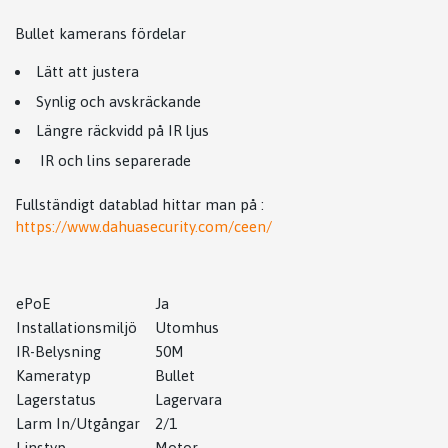
Bullet kamerans fördelar
Lätt att justera
Synlig och avskräckande
Längre räckvidd på IR ljus
IR och lins separerade
Fullständigt datablad hittar man på :
https://www.dahuasecurity.com/ceen/
ePoE
Ja
Installationsmiljö
Utomhus
IR-Belysning
50M
Kameratyp
Bullet
Lagerstatus
Lagervara
Larm In/Utgångar
2/1
Linstyp
Motor