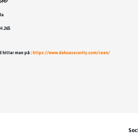
5MP
Ja
H.265
d hittar man på :
https://www.dahuasecurity.com/ceen/
Soc