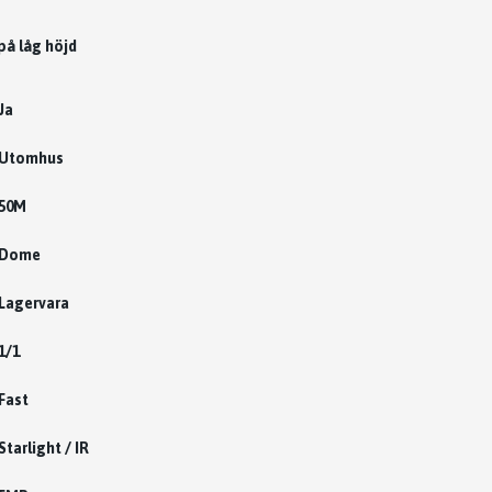
på låg höjd
Ja
Utomhus
50M
Dome
Lagervara
1/1
Fast
Starlight / IR