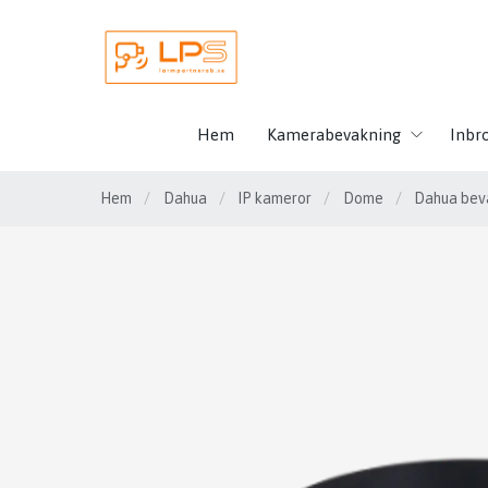
Hem
Kamerabevakning
Inbr
Hem
/
Dahua
/
IP kameror
/
Dome
/
Dahua bev