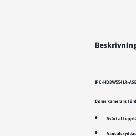
Beskrivnin
IPC-HDBW5541R-ASE
Dome kamerans förd
Svårt att uppt
Vandalskydda