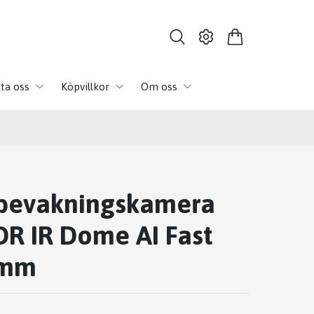
ta oss
Köpvillkor
Om oss
bevakningskamera
R IR Dome AI Fast
8mm