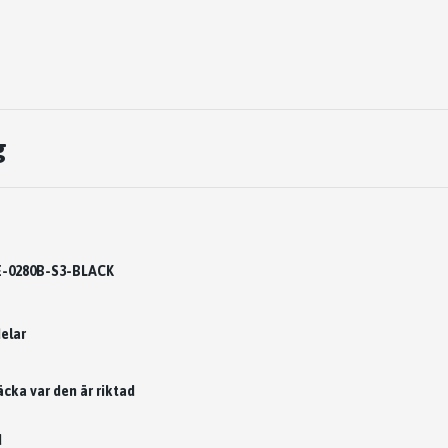
g
-0280B-S3-BLACK
elar
äcka var den är riktad
d