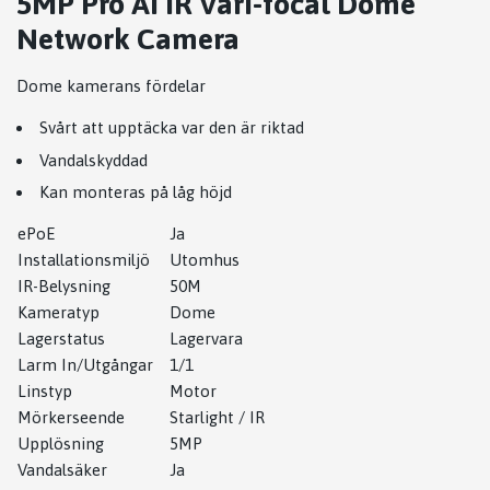
5MP Pro AI IR Vari-focal Dome
Network Camera
Dome kamerans fördelar
Svårt att upptäcka var den är riktad
Vandalskyddad
Kan monteras på låg höjd
ePoE
Ja
Installationsmiljö
Utomhus
IR-Belysning
50M
Kameratyp
Dome
Lagerstatus
Lagervara
Larm In/Utgångar
1/1
Linstyp
Motor
Mörkerseende
Starlight / IR
Upplösning
5MP
Vandalsäker
Ja