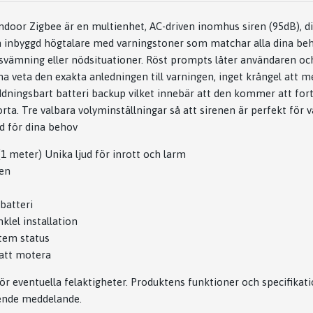
door Zigbee är en multienhet, AC-driven inomhus siren (95dB), 
en inbyggd högtalare med varningstoner som matchar alla dina b
rsvämning eller nödsituationer. Röst prompts låter användaren oc
veta den exakta anledningen till varningen, inget krångel att 
ddningsbart batteri backup vilket innebär att den kommer att for
ta. Tre valbara volyminställningar så att sirenen är perfekt för 
d för dina behov
(1 meter) Unika ljud för inrott och larm
gen
batteri
nklel installation
stem status
 att motera
 för eventuella felaktigheter. Produktens funktioner och specifik
ende meddelande.