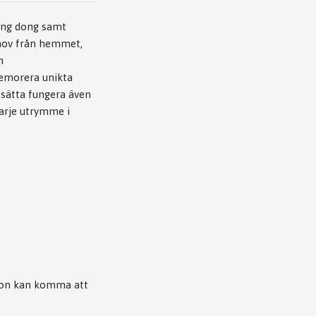
ding dong samt
ehov från hemmet,
h
memorera unikta
tsätta fungera även
varje utrymme i
ation kan komma att