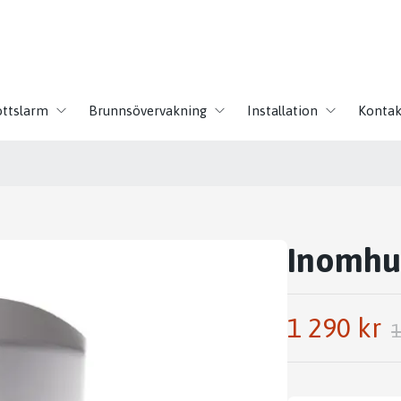
ottslarm
Brunnsövervakning
Installation
Kontak
Inomhu
1 290 kr
1