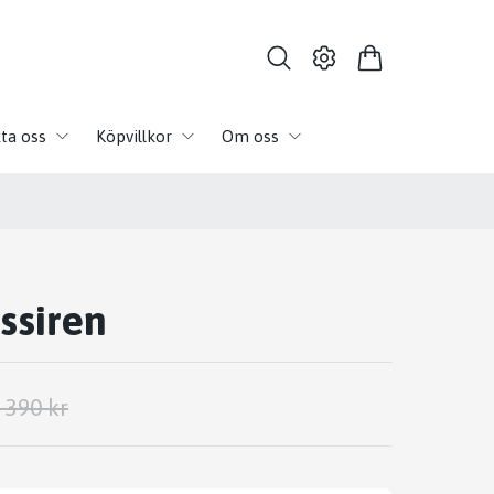
ta oss
Köpvillkor
Om oss
ssiren
 390 kr